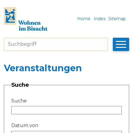
Navigieren in Bisacht
Schnellnavigation
Metanavigatio
Home
Index
Sitemap
Suchbegriff
Suche star
Veranstaltungen
Suche
Suche
Datum von