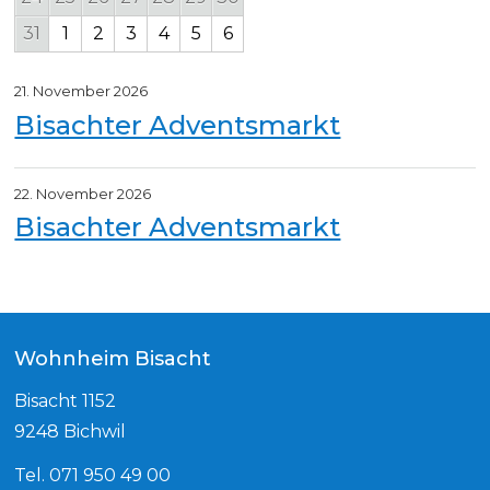
31
1
2
3
4
5
6
21. November 2026
Bisachter Adventsmarkt
22. November 2026
Bisachter Adventsmarkt
Footer
Wohnheim Bisacht
Bisacht 1152
9248 Bichwil
Tel. 071 950 49 00