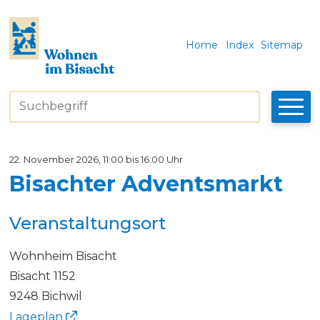
Navigieren in Bisacht
Schnellnavigation
Metanavigatio
Home
Index
Sitemap
Suchbegriff
Suche star
22. November 2026
, 11:00
bis 16:00 Uhr
Bisachter Adventsmarkt
Veranstaltungsort
Wohnheim Bisacht
Bisacht 1152
9248 Bichwil
Lageplan