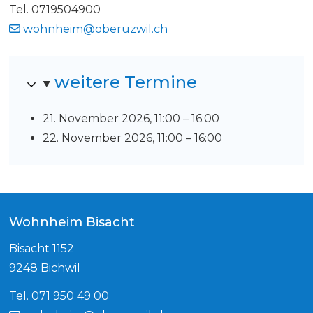
Tel.
0719504900
wohnheim@oberuzwil.ch
weitere Termine
21. November 2026, 11:00 – 16:00
22. November 2026, 11:00 – 16:00
Footer
Wohnheim Bisacht
Bisacht 1152
9248 Bichwil
Tel. 071 950 49 00